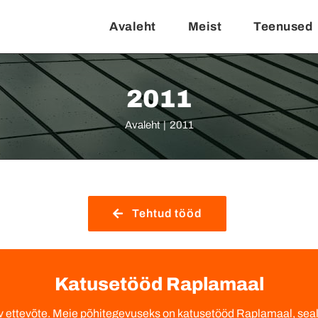
Avaleht
Meist
Teenused
2011
Avaleht
|
2011
Tehtud tööd
Katusetööd Raplamaal
ev ettevõte. Meie põhitegevuseks on katusetööd Raplamaal, sea