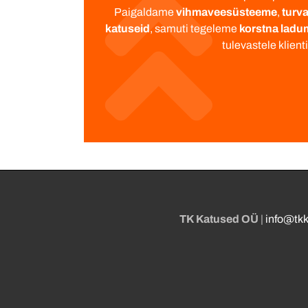
Paigaldame
vihmaveesüsteeme
,
turv
katuseid
, samuti tegeleme
korstna ladu
tulevastele klien
TK Katused OÜ
|
info@tk