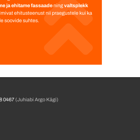
e ja ehitame fassaade
ning
valtsplekk
lmivat ehitusteenust nii praegustele kui ka
de soovide suhtes.
8 0467
(Juhiabi Argo Kägi)