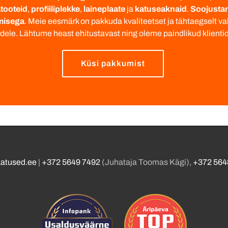
atooteid
,
profiiliplekke
,
laineplaate
ja
katuseaknaid
.
Soojustam
misega
. Meie eesmärk on pakkuda kvaliteetset ja tähtaegselt va
tidele. Lähtume heast ehitustavast ning oleme paindlikud klienti
Küsi pakkumist
katused.ee
|
+372 5649 7492
(Juhataja Toomas Kägi),
+372 564