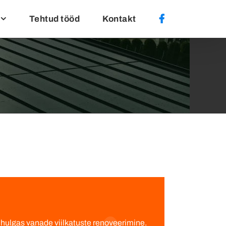
Tehtud tööd
Kontakt
lhulgas vanade viilkatuste renoveerimine.